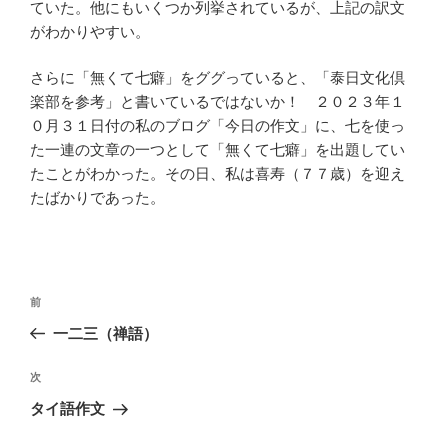
ていた。他にもいくつか列挙されているが、上記の訳文
がわかりやすい。
さらに「無くて七癖」をググっていると、「泰日文化倶
楽部を参考」と書いているではないか！ ２０２３年１
０月３１日付の私のブログ「今日の作文」に、七を使っ
た一連の文章の一つとして「無くて七癖」を出題してい
たことがわかった。その日、私は喜寿（７７歳）を迎え
たばかりであった。
投
前
前
稿
の
一二三（禅語）
ナ
投
ビ
稿
次
次
ゲ
の
タイ語作文
投
ー