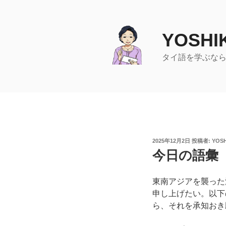
コ
ン
テ
YOSHI
ン
ツ
タイ語を学ぶな
へ
ス
キ
ッ
プ
投
2025年12月2日
投稿者:
YOS
稿
今日の語彙
日:
東南アジアを襲った
申し上げたい。以下
ら、それを承知おき