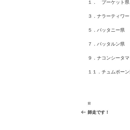
１． プーケッ
３．ナラーティワ
５．パッタニ
７．パッタル
９．ナコンシータマ
１１．チュムポー
投
前
前
稿
の
師走です！
投
ナ
稿