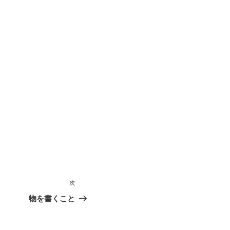
次
次
の
物を書くこと
投
稿