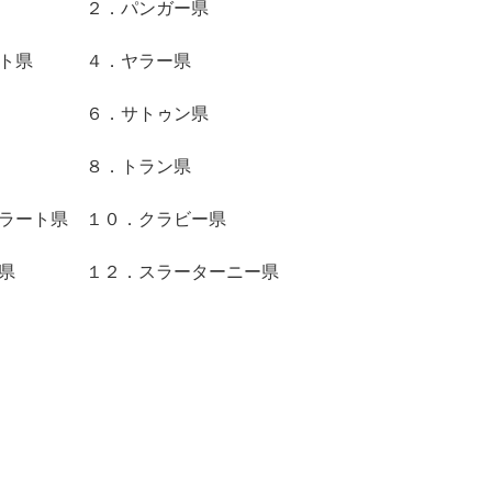
ト県 ２．パンガー県
ート県 ４．ヤラー県
ー県 ６．サトゥン県
ン県 ８．トラン県
ラート県 １０．クラビー県
ン県 １２．スラーターニー県